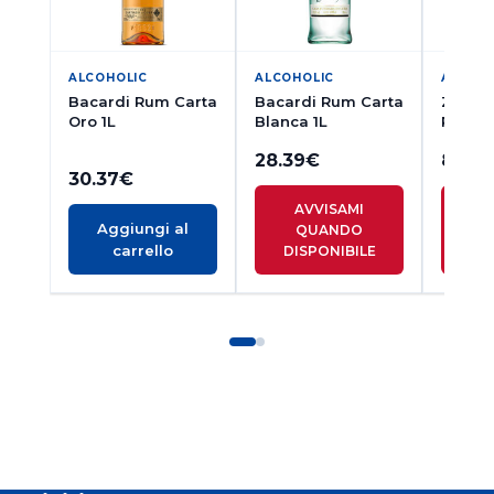
ALCOHOLIC
ALCOHOLIC
ALCOH
Bacardi Rum Carta
Bacardi Rum Carta
Zacapa
Oro 1L
Blanca 1L
Rum 2
28.39
€
80.0
30.37
€
AVVISAMI
A
Aggiungi al
QUANDO
Q
carrello
DISPONIBILE
DI