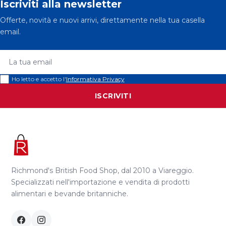
Iscriviti alla newsletter
Offerte, novità e nuovi arrivi, direttamente nella tua casella
email.
La tua email
Ho letto e accetto l'
Informativa Privacy
ISCRIVITI
Richmond's British Food Shop, dal 2010 a Viareggio.
Specializzati nell'importazione e vendita di prodotti
alimentari e bevande britanniche.