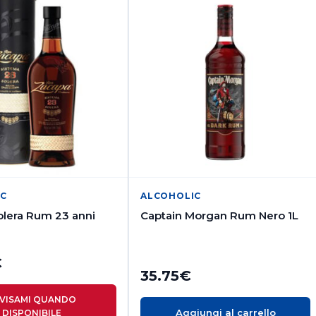
IC
ALCOHOLIC
lera Rum 23 anni
Captain Morgan Rum Nero 1L
€
35.75
€
VISAMI QUANDO
Aggiungi al carrello
DISPONIBILE