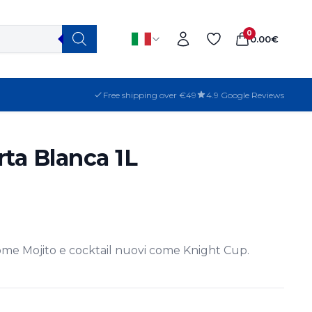
0
0.00
€
Free shipping over €49
4.9 Google Reviews
ta Blanca 1L
 come Mojito e cocktail nuovi come Knight Cup.