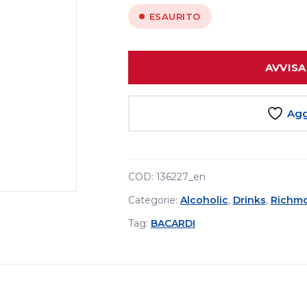
ESAURITO
AVVISA
Agg
COD:
136227_en
Categorie:
Alcoholic
,
Drinks
,
Richm
Tag:
BACARDI