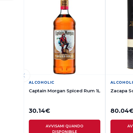
ALCOHOLIC
ALCOHOL
Captain Morgan Spiced Rum 1L
Zacapa So
30.14
€
80.04
AVVISAMI QUANDO
AV
DISPONIBILE