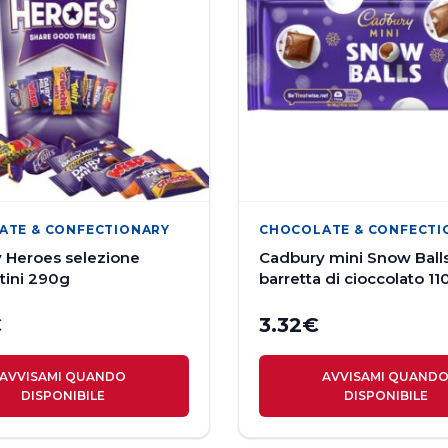
ATE & CONFECTIONARY
CHOCOLATE & CONFECTI
 Heroes selezione
Cadbury mini Snow Ball
tini 290g
barretta di cioccolato 11
€
3.32
€
AVVISAMI QUANDO
AVVISAMI QUAND
DISPONIBILE
DISPONIBILE