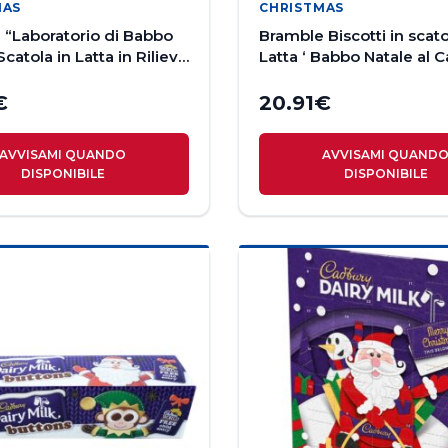
MAS
CHRISTMAS
 “Laboratorio di Babbo
Bramble Biscotti in scato
Scatola in Latta in Rilievo
Latta ‘ Babbo Natale al 
otti Inglesi 300g
300g
€
20.91
€
AVVISAMI QUANDO
AVVISAMI QUAND
DISPONIBILE
DISPONIBILE