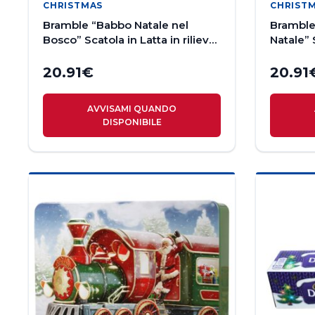
CHRISTMAS
CHRIST
Bramble “Babbo Natale nel
Bramble
Bosco” Scatola in Latta in rilievo
Natale” 
con Biscotti Assortiti 300g
con Bisc
20.91
€
20.91
AVVISAMI QUANDO
DISPONIBILE