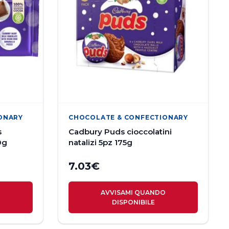
ONARY
CHOCOLATE & CONFECTIONARY
s
Cadbury Puds cioccolatini
0g
natalizi 5pz 175g
7.03
€
O
AVVISAMI QUANDO
DISPONIBILE