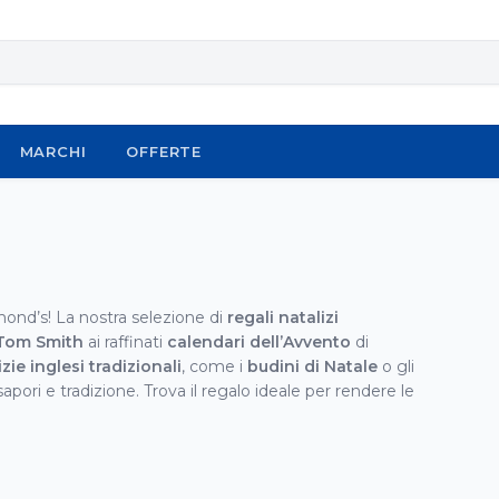
MARCHI
OFFERTE
hmond’s! La nostra selezione di
regali natalizi
 Tom Smith
ai raffinati
calendari dell’Avvento
di
izie inglesi tradizionali
, come i
budini di Natale
o gli
sapori e tradizione. Trova il regalo ideale per rendere le