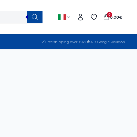
0
0.00
€
Free shipping over €49
4.9 Google Reviews