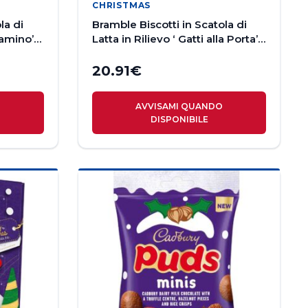
CHRISTMAS
la di
Bramble Biscotti in Scatola di
Camino’
Latta in Rilievo ‘ Gatti alla Porta’
300g
20.91
€
O
AVVISAMI QUANDO
DISPONIBILE