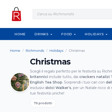
Vai al contenuto
Products
search
HOME
DRINKS
FOOD
HOLIDAYS
Home
/
Richmonds
/
Holidays
/
Christmas
Christmas
Scegli il regalo perfetto per le festività su Ric
britannici
include tutto, dai
crackers natalizi
English Tea Shop
. Sorprendi i tuoi cari con
del
esclusivi
dolci Walker’s
, per un Natale ricco di 
tue festività uniche!
76 prodotti