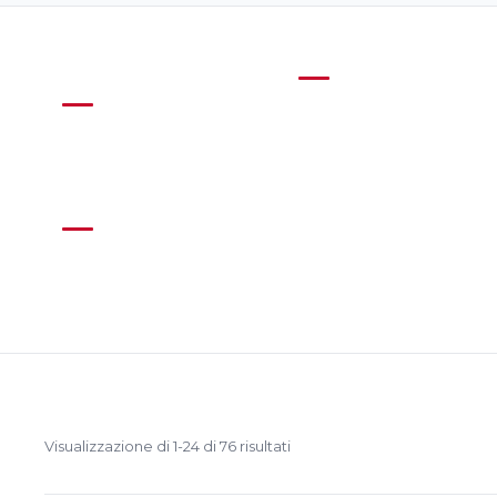
Cakes, Puddings
(8)
Advent Calendar
& Pies
(9)
Tea and hot
(3)
drinks
Visualizzazione di 1-24 di 76 risultati