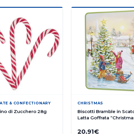
ATE & CONFECTIONARY
CHRISTMAS
ino di Zucchero 28g
Biscotti Bramble in Scato
Latta Goffrata “Christma
Village” 300g
20.91
€