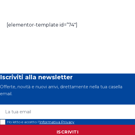
[elementor-template id=”74″]
Iscriviti alla newsletter
Offerte, novità e nuovi arrivi, direttamente nella tua casella
email.
La tua email
Ho letto e accetto l'
Informativa Privacy
ISCRIVITI