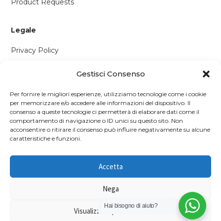
Product Requests
Legale
Privacy Policy
Cookie Policy
Gestisci Consenso
Contattaci
Per fornire le migliori esperienze, utilizziamo tecnologie come i cookie
per memorizzare e/o accedere alle informazioni del dispositivo. Il
Via P. Savi, 328
consenso a queste tecnologie ci permetterà di elaborare dati come il
comportamento di navigazione o ID unici su questo sito. Non
55049 Viareggio (LU)
acconsentire o ritirare il consenso può influire negativamente su alcune
+39 0584 1660477
caratteristiche e funzioni.
WhatsApp
Accetta
info@richmonds.it
Nega
Hai bisogno di aiuto?
Visualizza le preferenze
© 2026 Richmond's British Food Shop — P.IVA 01637050467