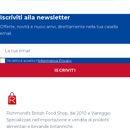
Iscriviti alla newsletter
Offerte, novità e nuovi arrivi, direttamente nella tua casella
email.
La tua email
Ho letto e accetto l'
Informativa Privacy
ISCRIVITI
Richmond's British Food Shop, dal 2010 a Viareggio.
Specializzati nell'importazione e vendita di prodotti
alimentari e bevande britanniche.