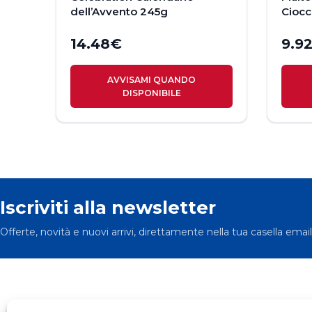
dell’Avvento 245g
Ciocc
14.48
€
9.9
AVVISAMI QUANDO
DISPONIBILE
Iscriviti alla newsletter
Offerte, novità e nuovi arrivi, direttamente nella tua casella email