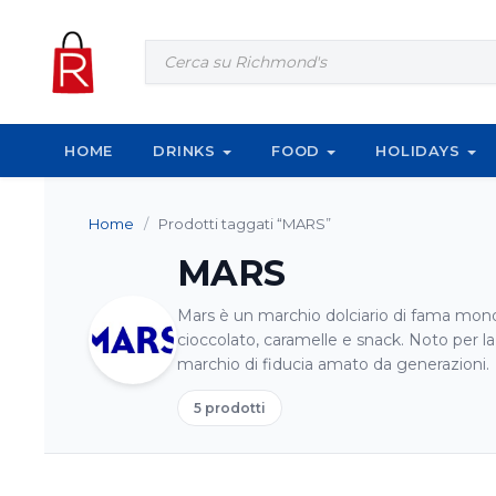
Vai al contenuto
Products
search
HOME
DRINKS
FOOD
HOLIDAYS
Home
/
Prodotti taggati “MARS”
MARS
Mars è un marchio dolciario di fama mond
cioccolato, caramelle e snack. Noto per la 
marchio di fiducia amato da generazioni.
5 prodotti