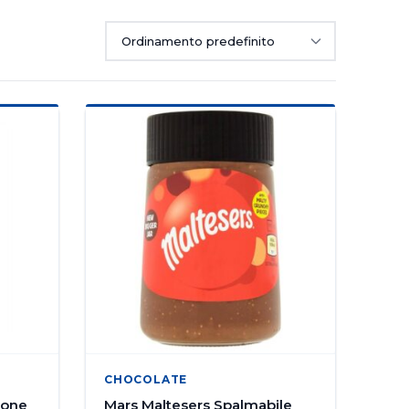
CHOCOLATE
ione
Mars Maltesers Spalmabile