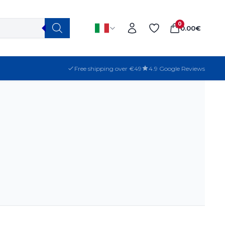
0
0.00
€
Free shipping over €49
4.9 Google Reviews