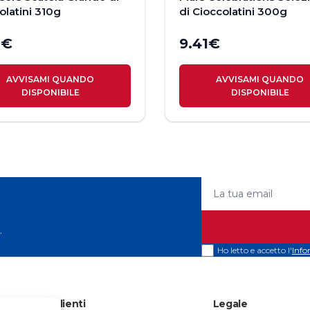
olatini 310g
di Cioccolatini 300g
2
€
9.41
€
AVVISAMI QUANDO
AVVISAMI QUANDO
DISPONIBILE
DISPONIBILE
La tua email
.
Ho letto e accetto l'
Info
Servizio Clienti
Legale