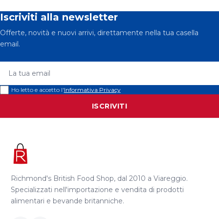
Iscriviti alla newsletter
Offerte, novità e nuovi arrivi, direttamente nella tua casella
email.
La tua email
Ho letto e accetto l'
Informativa Privacy
ISCRIVITI
Richmond's British Food Shop, dal 2010 a Viareggio.
Specializzati nell'importazione e vendita di prodotti
alimentari e bevande britanniche.