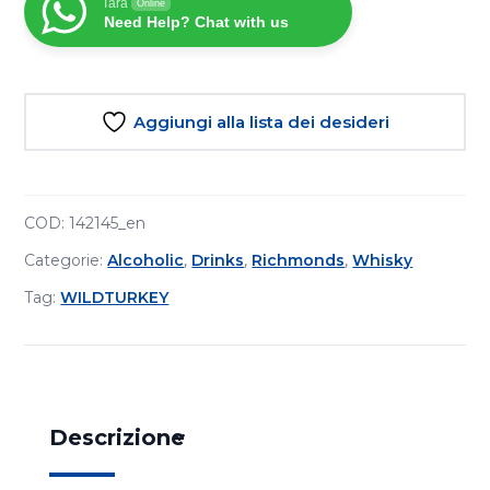
Tara
Online
1L
Need Help? Chat with us
quantità
Aggiungi alla lista dei desideri
COD:
142145_en
Categorie:
Alcoholic
,
Drinks
,
Richmonds
,
Whisky
Tag:
WILDTURKEY
Descrizione