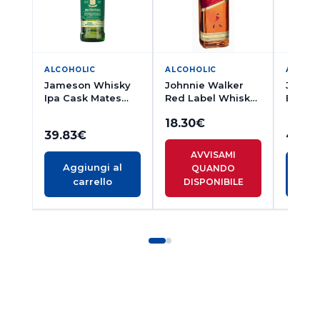
ALCOHOLIC
ALCOHOLIC
ALCOH
Jameson Whisky
Johnnie Walker
James
Ipa Cask Mates
Red Label Whisky
Barrel
75cl
70cl
18.30
€
39.83
€
44.4
AVVISAMI
Aggiungi al
Ag
QUANDO
carrello
c
DISPONIBILE