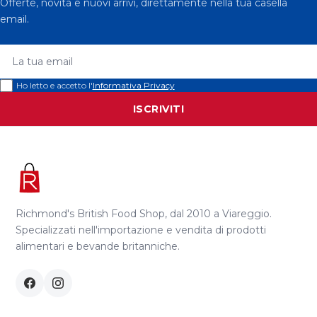
Offerte, novità e nuovi arrivi, direttamente nella tua casella
email.
La tua email
Ho letto e accetto l'
Informativa Privacy
ISCRIVITI
Richmond's British Food Shop, dal 2010 a Viareggio.
Specializzati nell'importazione e vendita di prodotti
alimentari e bevande britanniche.