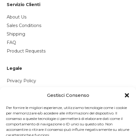
Servizio Clienti
About Us
Sales Conditions
Shipping
FAQ
Product Requests
Legale
Privacy Policy
Cookie Policy
Gestisci Consenso
Contattaci
Per fornire le migliori esperienze, utilizziamo tecnologie come i cookie
per memorizzare e/o accedere alle informazioni del dispositivo. Il
Via P. Savi, 328
consenso a queste tecnologie ci permetterà di elaborare dati come il
comportamento di navigazione o ID unici su questo sito. Non
55049 Viareggio (LU)
acconsentire o ritirare il consenso può influire negativamente su alcune
+39 0584 1660477
caratteristiche e funzioni.