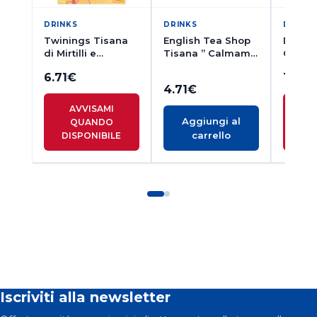
DRINKS
DRINKS
DRINK
Twinings Tisana
English Tea Shop
Damma
di Mirtilli e
Tisana ” Calmami”
Ceylan
Lamponi 20
20 bustine
bustin
6.71
€
15.15
bustine
4.71
€
AVVISAMI
A
Aggiungi al
QUANDO
Q
carrello
DISPONIBILE
DI
Iscriviti alla newsletter