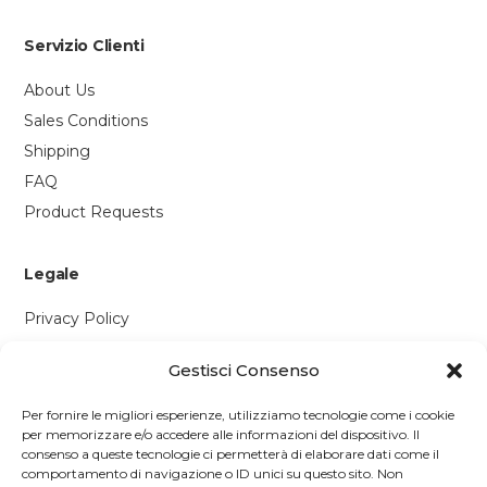
Servizio Clienti
About Us
Sales Conditions
Shipping
FAQ
Product Requests
Legale
Privacy Policy
Cookie Policy
Gestisci Consenso
Contattaci
Per fornire le migliori esperienze, utilizziamo tecnologie come i cookie
per memorizzare e/o accedere alle informazioni del dispositivo. Il
Via P. Savi, 328
consenso a queste tecnologie ci permetterà di elaborare dati come il
comportamento di navigazione o ID unici su questo sito. Non
55049 Viareggio (LU)