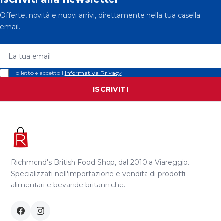
Offerte, novità e nuovi arrivi, direttamente nella tua casella
email.
La tua email
Ho letto e accetto l'
Informativa Privacy
ISCRIVITI
Richmond's British Food Shop, dal 2010 a Viareggio.
Specializzati nell'importazione e vendita di prodotti
alimentari e bevande britanniche.