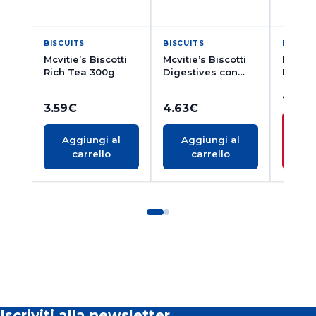
BISCUITS
BISCUITS
BISCUI
Mcvitie’s Biscotti
Mcvitie’s Biscotti
Mcvitie
Rich Tea 300g
Digestives con
Digest
Cioccolato al Latte
4.33
266g
3.59
€
4.63
€
A
Aggiungi al
Aggiungi al
Q
carrello
carrello
DI
Iscriviti alla newsletter