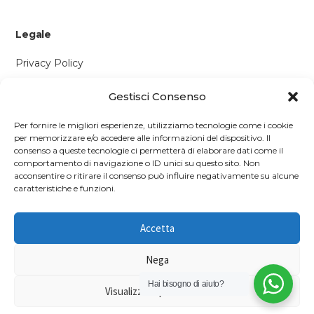
Legale
Privacy Policy
Cookie Policy
Gestisci Consenso
Contattaci
Per fornire le migliori esperienze, utilizziamo tecnologie come i cookie
per memorizzare e/o accedere alle informazioni del dispositivo. Il
Via P. Savi, 328
consenso a queste tecnologie ci permetterà di elaborare dati come il
comportamento di navigazione o ID unici su questo sito. Non
55049 Viareggio (LU)
acconsentire o ritirare il consenso può influire negativamente su alcune
+39 0584 1660477
caratteristiche e funzioni.
WhatsApp
Accetta
info@richmonds.it
Nega
Hai bisogno di aiuto?
Visualizza le preferenze
© 2026 Richmond's British Food Shop — P.IVA 01637050467