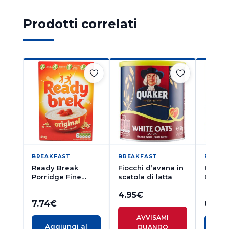
Prodotti correlati
BREAKFAST
BREAKFAST
BREAK
Ready Break
Fiocchi d’avena in
QUAKE
Porridge Fine
scatola di latta
DI AVE
450g
4.95
€
7.74
€
6.56
AVVISAMI
Aggiungi al
Ag
QUANDO