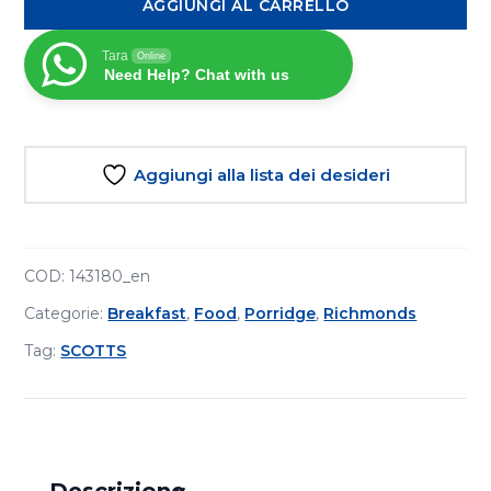
AGGIUNGI AL CARRELLO
d'Avena
1kg
Tara
Online
quantità
Need Help? Chat with us
Aggiungi alla lista dei desideri
COD:
143180_en
Categorie:
Breakfast
,
Food
,
Porridge
,
Richmonds
Tag:
SCOTTS