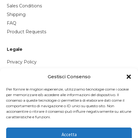
Sales Conditions
Shipping
FAQ
Product Requests
Legale
Privacy Policy
Cookie Policy
Gestisci Consenso
Contattaci
Per fornire le migliori esperienze, utilizziamo tecnologie come i cookie
per memorizzare e/o accedere alle informazioni del dispositivo. Il
Via P. Savi, 328
consenso a queste tecnologie ci permetterà di elaborare dati come il
comportamento di navigazione o ID unici su questo sito. Non
55049 Viareggio (LU)
acconsentire o ritirare il consenso può influire negativamente su alcune
+39 0584 1660477
caratteristiche e funzioni.
WhatsApp
Accetta