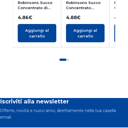
Robinsons Succo
Robinsons Succo
Robin
Concentrato di
Concentrato
Concen
Pompelmo Rosa e
all’Arancia e Orzo
e Orzo
4.86
€
4.88
€
4.83
Orzo 1L
1L
Aggiungi al
Aggiungi al
Ag
carrello
carrello
c
Iscriviti alla newsletter
Offerte, novità e nuovi arrivi, direttamente nella tua casella
email.