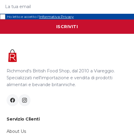
La tua email
Ho letto e accetto l'
Informativa Privacy
ISCRIVITI
Richmond's British Food Shop, dal 2010 a Viareggio.
Specializzati nell'importazione e vendita di prodotti
alimentari e bevande britanniche.
Servizio Clienti
About Us