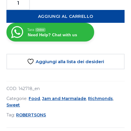
Robertson's
Marmellata
AGGIUNGI AL CARRELLO
di
Arance
Tara
Online
senza
Need Help? Chat with us
Scorza
454g
quantità
Aggiungi alla lista dei desideri
COD:
142718_en
Categorie:
Food
,
Jam and Marmalade
,
Richmonds
,
Sweet
Tag:
ROBERTSONS