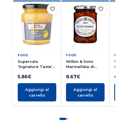
FOOD
FOOD
FOOD
Supervalu
Wilkin & Sons
Wilkin
‘Signature Taste’
Marmellata di
Confet
Lemon Curd,
Arance Rosse
Albico
5.86
€
8.67
€
6.83
Crema al Limone
340g
240g
Aggiungi al
Aggiungi al
Ag
carrello
carrello
c