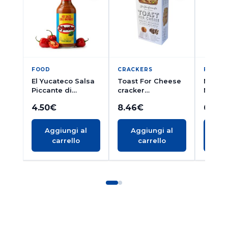
FOOD
CRACKERS
FOOD
El Yucateco Salsa
Toast For Cheese
Maldo
Piccante di
cracker
Marino
Habanero
all’Albicocca,
250g
4.50
€
8.46
€
6.37
Rosso120ml
Pistacchi e Semi di
Sesamo 100g
Aggiungi al
Aggiungi al
Ag
carrello
carrello
c