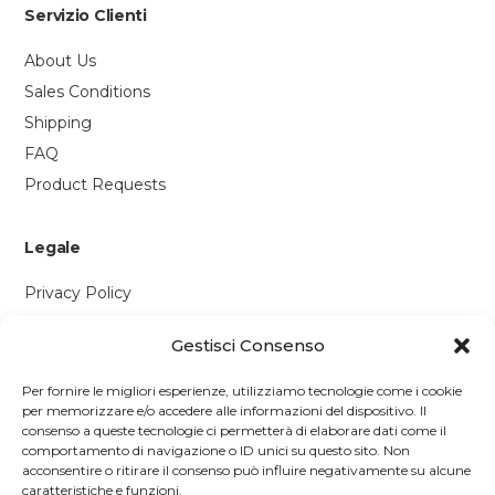
Servizio Clienti
About Us
Sales Conditions
Shipping
FAQ
Product Requests
Legale
Privacy Policy
Cookie Policy
Gestisci Consenso
Contattaci
Per fornire le migliori esperienze, utilizziamo tecnologie come i cookie
per memorizzare e/o accedere alle informazioni del dispositivo. Il
Via P. Savi, 328
consenso a queste tecnologie ci permetterà di elaborare dati come il
comportamento di navigazione o ID unici su questo sito. Non
55049 Viareggio (LU)
acconsentire o ritirare il consenso può influire negativamente su alcune
+39 0584 1660477
caratteristiche e funzioni.