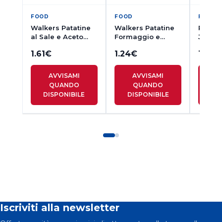
FOOD
FOOD
FOOD
Walkers Patatine
Walkers Patatine
Pipers
al Sale e Aceto
Formaggio e
Jalape
32.5
Cipolla 32.5
40g
1.61
€
1.24
€
1.76
€
AVVISAMI
AVVISAMI
A
QUANDO
QUANDO
Q
DISPONIBILE
DISPONIBILE
DI
Iscriviti alla newsletter