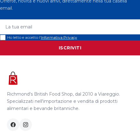
Offerte, novità e nuovi arrivi, direttamente nella tua casella
email.
La tua email
Ho letto e accetto l'
Informativa Privacy
ISCRIVITI
Richmond's British Food Shop, dal 2010 a Viareggio.
Specializzati nell'importazione e vendita di prodotti
alimentari e bevande britanniche.