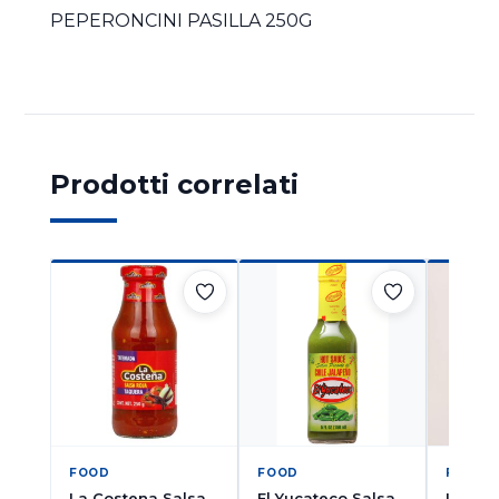
PEPERONCINI PASILLA 250G
Prodotti correlati
FOOD
FOOD
FOOD
La Costena Salsa
El Yucateco Salsa
La Mor