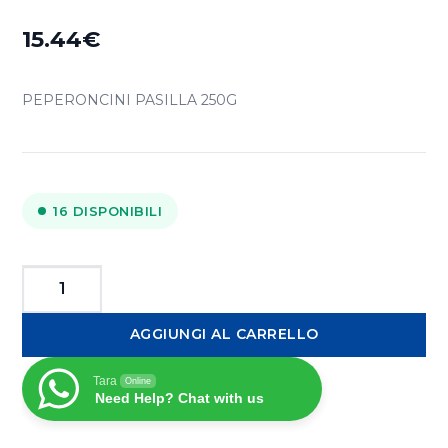
15.44
€
PEPERONCINI PASILLA 250G
16 DISPONIBILI
La
Pasiega
AGGIUNGI AL CARRELLO
Peperoncini
piccanti
Tara
Online
Pasilla
Need Help? Chat with us
250g
quantità