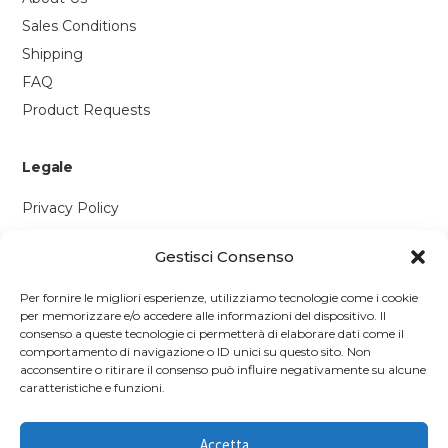
Sales Conditions
Shipping
FAQ
Product Requests
Legale
Privacy Policy
Cookie Policy
Gestisci Consenso
Contattaci
Per fornire le migliori esperienze, utilizziamo tecnologie come i cookie
per memorizzare e/o accedere alle informazioni del dispositivo. Il
Via P. Savi, 328
consenso a queste tecnologie ci permetterà di elaborare dati come il
comportamento di navigazione o ID unici su questo sito. Non
55049 Viareggio (LU)
acconsentire o ritirare il consenso può influire negativamente su alcune
+39 0584 1660477
caratteristiche e funzioni.
WhatsApp
Accetta