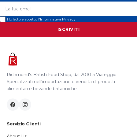
La tua email
Ho letto e accetto l'
Informativa Privacy
ISCRIVITI
Richmond's British Food Shop, dal 2010 a Viareggio.
Specializzati nell'importazione e vendita di prodotti
alimentari e bevande britanniche.
Servizio Clienti
About Us