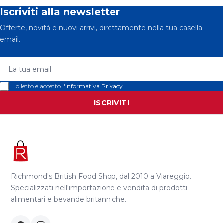
Iscriviti alla newsletter
Offerte, novità e nuovi arrivi, direttamente nella tua casella
email.
La tua email
Ho letto e accetto l'
Informativa Privacy
ISCRIVITI
Richmond's British Food Shop, dal 2010 a Viareggio.
Specializzati nell'importazione e vendita di prodotti
alimentari e bevande britanniche.