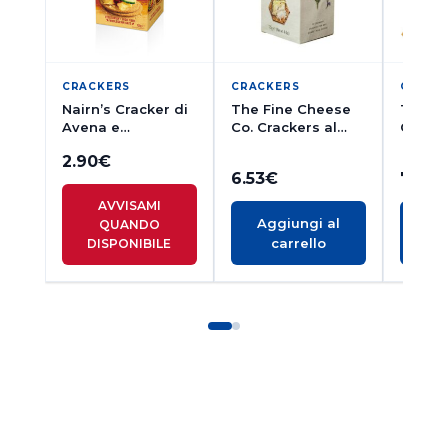
CRACKERS
CRACKERS
CRACK
Nairn’s Cracker di
The Fine Cheese
The F
Avena e
Co. Crackers al
Co. Cr
Formaggio 200g
Rosmarino 125g
senza 
2.90
€
Sale e 
6.53
€
7.78
100g
AVVISAMI
Aggiungi al
Ag
QUANDO
carrello
c
DISPONIBILE