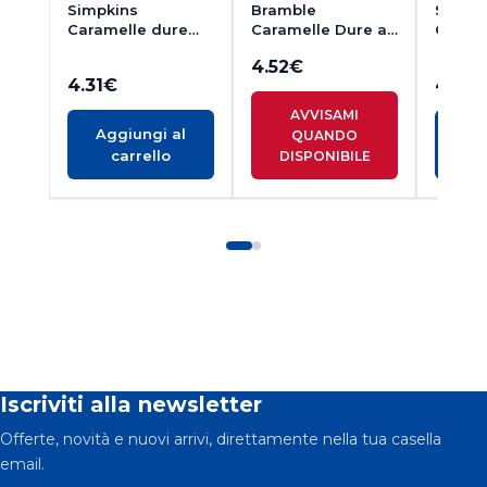
Simpkins
Bramble
Simpk
Caramelle dure
Caramelle Dure ai
Carame
alla Liquirizia 175g
Frutti Tropicali in
Vin Br
4.52
€
Latta 200g
4.31
€
4.31
€
AVVISAMI
Aggiungi al
Ag
QUANDO
carrello
c
DISPONIBILE
Iscriviti alla newsletter
Offerte, novità e nuovi arrivi, direttamente nella tua casella
email.