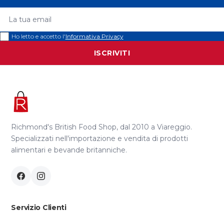
La tua email
Ho letto e accetto l'
Informativa Privacy
ISCRIVITI
Richmond's British Food Shop, dal 2010 a Viareggio.
Specializzati nell'importazione e vendita di prodotti
alimentari e bevande britanniche.
Servizio Clienti