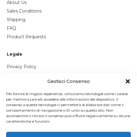
About Us
Sales Conditions
Shipping
FAQ
Product Requests
Legale
Privacy Policy
Cookie Policy
Gestisci Consenso
Contattaci
Per fornire le migliori esperienze, utilizziamo tecnologie come i cookie
per memorizzare e/o accedere alle informazioni del dispositivo. Il
Via P. Savi, 328
consenso a queste tecnologie ci permetterà di elaborare dati come il
comportamento di navigazione o ID unici su questo sito. Non
55049 Viareggio (LU)
acconsentire o ritirare il consenso può influire negativamente su alcune
+39 0584 1660477
caratteristiche e funzioni.
WhatsApp