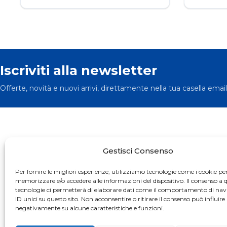
Iscriviti alla newsletter
Offerte, novità e nuovi arrivi, direttamente nella tua casella email
Gestisci Consenso
Per fornire le migliori esperienze, utilizziamo tecnologie come i cookie pe
Richmond's British Food Shop, dal 2010 a Viareggio.
memorizzare e/o accedere alle informazioni del dispositivo. Il consenso a 
Specializzati nell'importazione e vendita di prodotti
tecnologie ci permetterà di elaborare dati come il comportamento di nav
alimentari e bevande britanniche.
ID unici su questo sito. Non acconsentire o ritirare il consenso può influire
negativamente su alcune caratteristiche e funzioni.