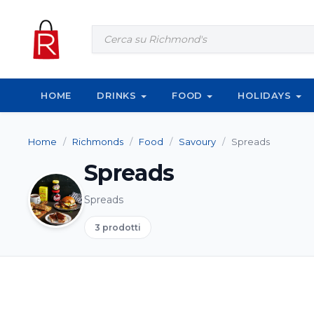
Vai al contenuto
Products
search
HOME
DRINKS
FOOD
HOLIDAYS
Home
/
Richmonds
/
Food
/
Savoury
/
Spreads
Spreads
Spreads
3 prodotti