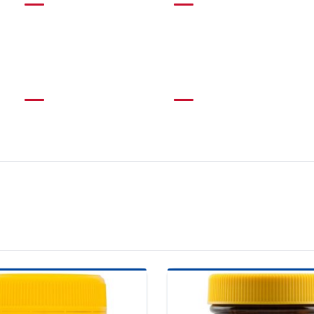
Condiments
Crackers
(68)
(22)
Noodles
Snacks
(5)
(37)