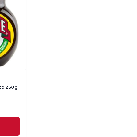
ito 250g
O