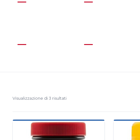
Asian
Beans
(94)
(2)
Meat
Mexican
(6)
(59)
Visualizzazione di 3 risultati