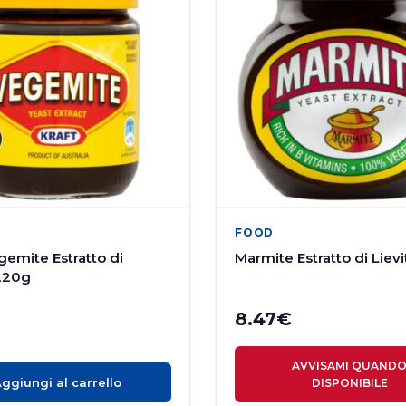
FOOD
gemite Estratto di
Marmite Estratto di Liev
 220g
8.47
€
AVVISAMI QUAND
ggiungi al carrello
DISPONIBILE