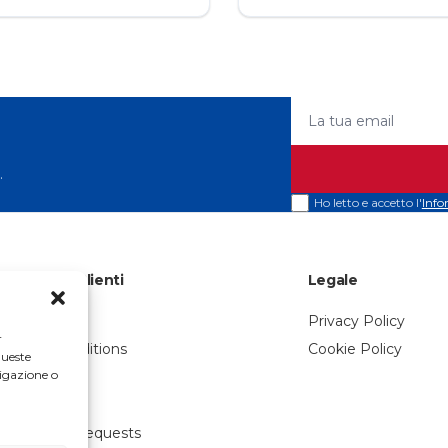
La tua email
.
Ho letto e accetto l'
Info
Servizio Clienti
Legale
About Us
Privacy Policy
r
Sales Conditions
Cookie Policy
queste
igazione o
Shipping
FAQ
Product Requests