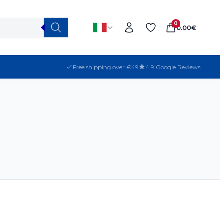
0
0.00
€
Free shipping over €49
4.9 Google Reviews