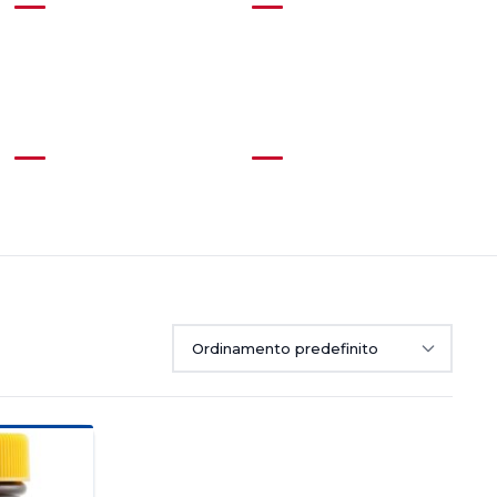
Gravy
Herbs & Spices
(12)
(21)
Soup
Spreads
(20)
(3)