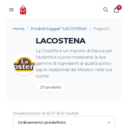
Vai al contenuto
0
Home
/
Prodotti taggati “LACOSTENA”
/
Pagina 2
LACOSTENA
La Costeña è un marchio di fiducia per
l'autentica cucina messicana; la sua
gamma di ingredienti di qualità porta i
sapori tradizionali del Messico nella tua
cucina.
27 prodotti
Visualizzazione di 25-27 di 27 risultati