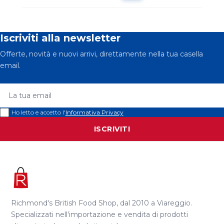
Iscriviti alla newsletter
Offerte, novità e nuovi arrivi, direttamente nella tua casella
email.
La tua email
Ho letto e accetto l'
Informativa Privacy
ISCRIVITI
Richmond's British Food Shop, dal 2010 a Viareggio.
Specializzati nell'importazione e vendita di prodotti