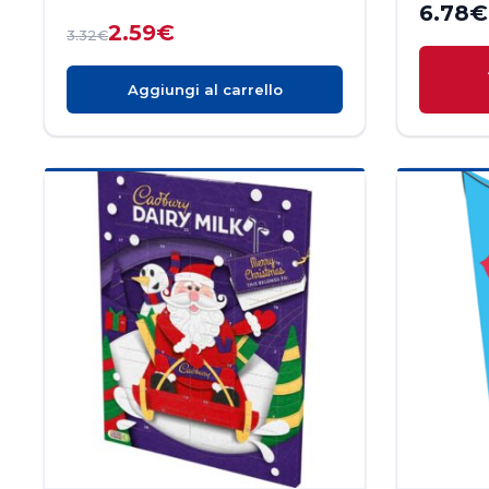
6.78
€
2.59
€
3.32
€
Aggiungi al carrello