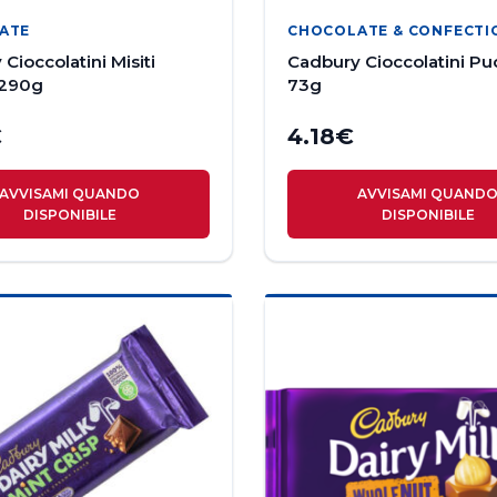
ATE
CHOCOLATE & CONFECTI
Cioccolatini Misiti
Cadbury Cioccolatini Pu
 290g
73g
€
4.18
€
AVVISAMI QUANDO
AVVISAMI QUAND
DISPONIBILE
DISPONIBILE