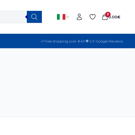
0
0.00
€
Free shipping over €49
4.9 Google Reviews