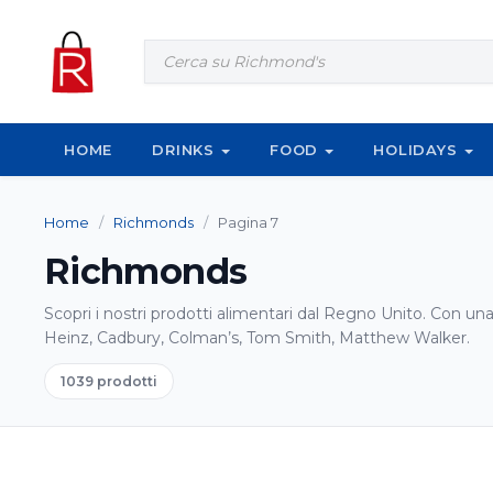
Vai al contenuto
Products
search
HOME
DRINKS
FOOD
HOLIDAYS
Home
/
Richmonds
/
Pagina 7
Richmonds
Scopri i nostri prodotti alimentari dal Regno Unito. Con u
Heinz, Cadbury, Colman’s, Tom Smith, Matthew Walker.
1039 prodotti