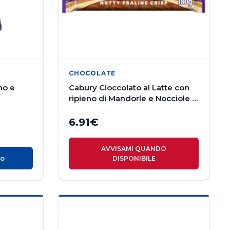
CHOCOLATE
no e
Cabury Cioccolato al Latte con
ripieno di Mandorle e Nocciole e
Cialda Croccante 180g
6.91
€
AVVISAMI QUANDO
lo
DISPONIBILE